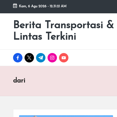
Kam, 6 Agu 2026
-
12:31:22 AM
Skip
to
Berita Transportasi &
premancity.biz.id
content
Lintas Terkini
facebook.com
twitter.com
t.me
instagram.com
youtube.com
dari