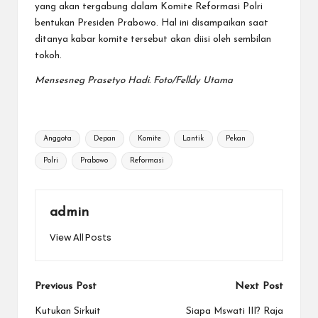
yang akan tergabung dalam Komite Reformasi Polri
bentukan Presiden Prabowo. Hal ini disampaikan saat
ditanya kabar komite tersebut akan diisi oleh sembilan
tokoh.
Mensesneg Prasetyo Hadi. Foto/Felldy Utama
Tags:
Anggota
Depan
Komite
Lantik
Pekan
Polri
Prabowo
Reformasi
admin
View All Posts
Post
Previous Post
Next Post
navigation
Kutukan Sirkuit
Siapa Mswati III? Raja