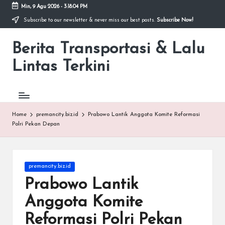
Min, 9 Agu 2026
-
3:18:05 PM
Subscribe to our newsletter & never miss our best posts.
Subscribe Now!
Skip
to
Berita Transportasi & Lalu
content
premancity.biz.id
Lintas Terkini
Home
premancity.biz.id
Prabowo Lantik Anggota Komite Reformasi
Polri Pekan Depan
Posted
premancity.biz.id
in
Prabowo Lantik
Anggota Komite
Reformasi Polri Pekan