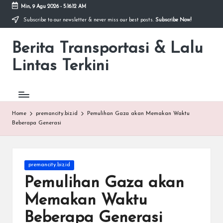
Min, 9 Agu 2026
-
5:16:12 AM
Subscribe to our newsletter & never miss our best posts.
Subscribe Now!
Skip
to
Berita Transportasi & Lalu
content
premancity.biz.id
Lintas Terkini
Home
premancity.biz.id
Pemulihan Gaza akan Memakan Waktu
Beberapa Generasi
Posted
premancity.biz.id
in
Pemulihan Gaza akan
Memakan Waktu
Beberapa Generasi