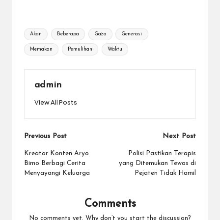
Tags:
Akan
Beberapa
Gaza
Generasi
Memakan
Pemulihan
Waktu
admin
View All Posts
Post
Previous Post
Next Post
navigation
Kreator Konten Aryo
Polisi Pastikan Terapis
Bimo Berbagi Cerita
yang Ditemukan Tewas di
Menyayangi Keluarga
Pejaten Tidak Hamil
Comments
No comments yet. Why don’t you start the discussion?