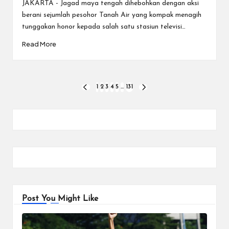
JAKARTA - Jagad maya tengah dihebohkan dengan aksi
berani sejumlah pesohor Tanah Air yang kompak menagih
tunggakan honor kepada salah satu stasiun televisi…
Read More
Paginasi
1
2
3
4
5
…
131
PREVIOUS
NEXT
PAGE
PAGE
pos
Post You Might Like