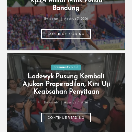
Rp3,4 Miliar Milik Persib
Bandung
By
admin
Agustus 7, 2026
Posted
by
CONTINUE READING
Posted
premancity.biz.id
in
Lodewyk Pusung Kembali
Ajukan Praperadilan, Kini Uji
Keabsahan Penyitaan
By
admin
Agustus 7, 2026
Posted
by
CONTINUE READING