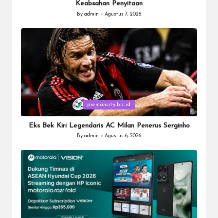
Keabsahan Penyitaan
By
admin
Agustus 7, 2026
Posted
by
Posted
premancity.biz.id
in
Eks Bek Kiri Legendaris AC Milan Penerus Serginho
By
admin
Agustus 6, 2026
Posted
by