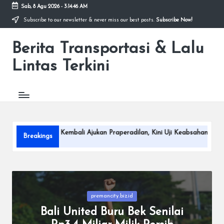
Sab, 8 Agu 2026
-
3:14:47 AM
Subscribe to our newsletter & never miss our best posts.
Subscribe Now!
Skip
to
Berita Transportasi & Lalu
content
premancity.biz.id
Lintas Terkini
embali Ajukan Praperadilan, Kini Uji Keabsahan Penyitaan
Eks
Breakings
Agus
Posted
premancity.biz.id
in
Bali United Buru Bek Senilai