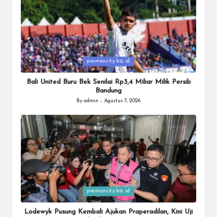
Posted
premancity.biz.id
in
Bali United Buru Bek Senilai Rp3,4 Miliar Milik Persib
Bandung
By
admin
Agustus 7, 2026
Posted
by
Posted
premancity.biz.id
in
Lodewyk Pusung Kembali Ajukan Praperadilan, Kini Uji