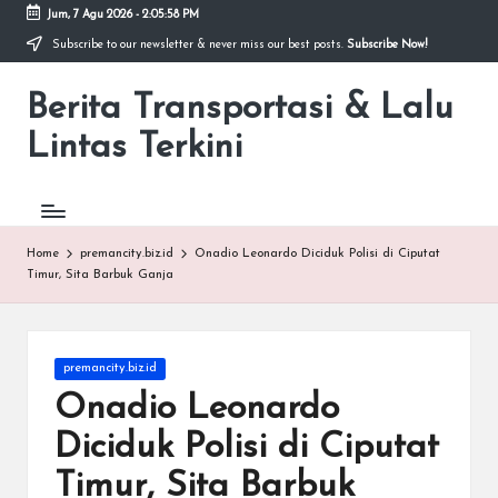
Jum, 7 Agu 2026
-
2:05:59 PM
Subscribe to our newsletter & never miss our best posts.
Subscribe Now!
Skip
to
Berita Transportasi & Lalu
content
premancity.biz.id
Lintas Terkini
Home
premancity.biz.id
Onadio Leonardo Diciduk Polisi di Ciputat
Timur, Sita Barbuk Ganja
Posted
premancity.biz.id
in
Onadio Leonardo
Diciduk Polisi di Ciputat
Timur, Sita Barbuk