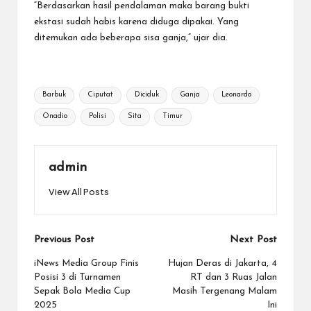
“Berdasarkan hasil pendalaman maka barang bukti
ekstasi sudah habis karena diduga dipakai. Yang
ditemukan ada beberapa sisa ganja,” ujar dia.
Tags:
Barbuk
Ciputat
Diciduk
Ganja
Leonardo
Onadio
Polisi
Sita
Timur
admin
View All Posts
Post
Previous Post
Next Post
navigation
iNews Media Group Finis
Hujan Deras di Jakarta, 4
Posisi 3 di Turnamen
RT dan 3 Ruas Jalan
Sepak Bola Media Cup
Masih Tergenang Malam
2025
Ini