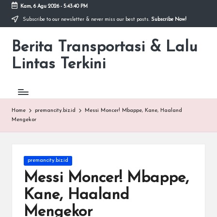
Kam, 6 Agu 2026
-
5:43:40 PM
Subscribe to our newsletter & never miss our best posts.
Subscribe Now!
Skip
to
Berita Transportasi & Lalu
content
premancity.biz.id
Lintas Terkini
Home
premancity.biz.id
Messi Moncer! Mbappe, Kane, Haaland
Mengekor
Posted
premancity.biz.id
in
Messi Moncer! Mbappe,
Kane, Haaland
Mengekor