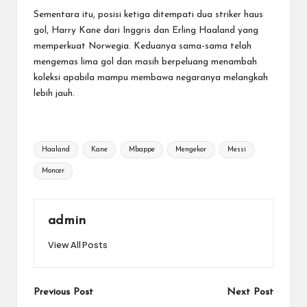
Sementara itu, posisi ketiga ditempati dua striker haus
gol, Harry Kane dari Inggris dan Erling Haaland yang
memperkuat Norwegia. Keduanya sama-sama telah
mengemas lima gol dan masih berpeluang menambah
koleksi apabila mampu membawa negaranya melangkah
lebih jauh.
Tags:
Haaland
Kane
Mbappe
Mengekor
Messi
Moncer
admin
View All Posts
Post
Previous Post
Next Post