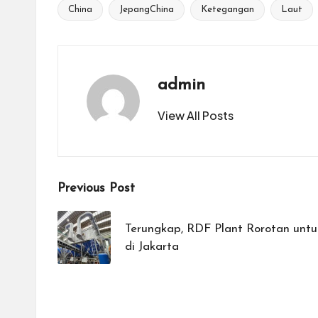
China
JepangChina
Ketegangan
Laut
Tags:
admin
View All Posts
Post
Previous Post
navigation
Terungkap, RDF Plant Rorotan unt
di Jakarta