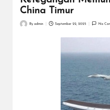
Ketegangan Memunca
China Timur
By
admin
September 22, 2025
No Co
Posted
by