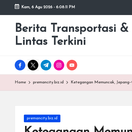
Kam, 6 Agu 2026
-
6:08:12 PM
Skip
to
Berita Transportasi &
premancity.biz.id
content
Lintas Terkini
facebook.com
twitter.com
t.me
instagram.com
youtube.com
Home
premancity.biz.id
Ketegangan Memuncak, Jepang–Ch
Posted
premancity.biz.id
in