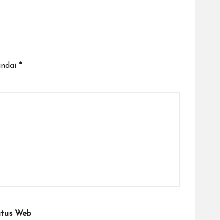
andai
*
itus Web