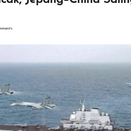
k, Jepang–China Saling
mments