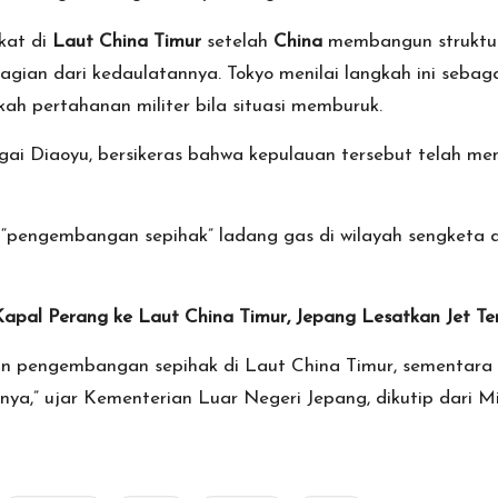
kat di
Laut China Timur
setelah
China
membangun struktur
agian dari kedaulatannya. Tokyo menilai langkah ini seba
ah pertahanan militer bila situasi memburuk.
i Diaoyu, bersikeras bahwa kepulauan tersebut telah menj
“pengembangan sepihak” ladang gas di wilayah sengketa 
Kapal Perang ke Laut China Timur, Jepang Lesatkan Jet T
an pengembangan sepihak di Laut China Timur, sementara 
nya,” ujar Kementerian Luar Negeri Jepang, dikutip dari M