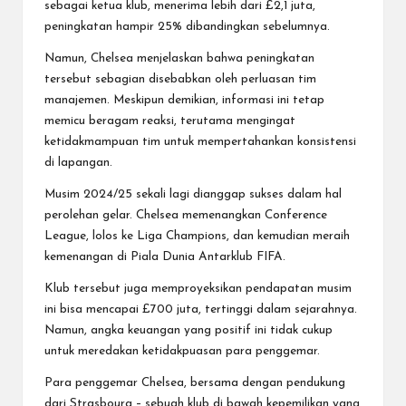
sebagai ketua klub, menerima lebih dari £2,1 juta,
peningkatan hampir 25% dibandingkan sebelumnya.
Namun, Chelsea menjelaskan bahwa peningkatan
tersebut sebagian disebabkan oleh perluasan tim
manajemen. Meskipun demikian, informasi ini tetap
memicu beragam reaksi, terutama mengingat
ketidakmampuan tim untuk mempertahankan konsistensi
di lapangan.
Musim 2024/25 sekali lagi dianggap sukses dalam hal
perolehan gelar. Chelsea memenangkan Conference
League, lolos ke Liga Champions, dan kemudian meraih
kemenangan di Piala Dunia Antarklub FIFA.
Klub tersebut juga memproyeksikan pendapatan musim
ini bisa mencapai £700 juta, tertinggi dalam sejarahnya.
Namun, angka keuangan yang positif ini tidak cukup
untuk meredakan ketidakpuasan para penggemar.
Para penggemar Chelsea, bersama dengan pendukung
dari Strasbourg – sebuah klub di bawah kepemilikan yang