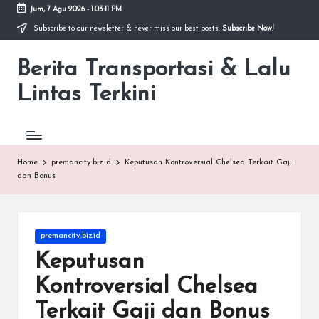
Jum, 7 Agu 2026
-
1:03:12 PM
Subscribe to our newsletter & never miss our best posts.
Subscribe Now!
Skip
to
Berita Transportasi & Lalu
content
premancity.biz.id
Lintas Terkini
Home
premancity.biz.id
Keputusan Kontroversial Chelsea Terkait Gaji
dan Bonus
Posted
premancity.biz.id
in
Keputusan
Kontroversial Chelsea
Terkait Gaji dan Bonus