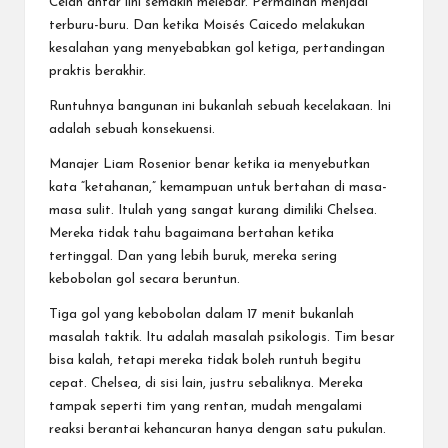
Celah antar lini semakin melebar. Permainan menjadi
terburu-buru. Dan ketika Moisés Caicedo melakukan
kesalahan yang menyebabkan gol ketiga, pertandingan
praktis berakhir.
Runtuhnya bangunan ini bukanlah sebuah kecelakaan. Ini
adalah sebuah konsekuensi.
Manajer Liam Rosenior benar ketika ia menyebutkan
kata “ketahanan,” kemampuan untuk bertahan di masa-
masa sulit. Itulah yang sangat kurang dimiliki Chelsea.
Mereka tidak tahu bagaimana bertahan ketika
tertinggal. Dan yang lebih buruk, mereka sering
kebobolan gol secara beruntun.
Tiga gol yang kebobolan dalam 17 menit bukanlah
masalah taktik. Itu adalah masalah psikologis. Tim besar
bisa kalah, tetapi mereka tidak boleh runtuh begitu
cepat. Chelsea, di sisi lain, justru sebaliknya. Mereka
tampak seperti tim yang rentan, mudah mengalami
reaksi berantai kehancuran hanya dengan satu pukulan.