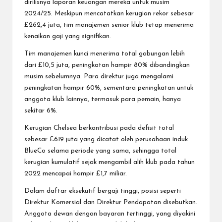
dirilisnya laporan keuangan mereka untuk musim
2024/25. Meskipun mencatatkan kerugian rekor sebesar
£262,4 juta, tim manajemen senior klub tetap menerima
kenaikan gaji yang signifikan.
Tim manajemen kunci menerima total gabungan lebih
dari £10,5 juta, peningkatan hampir 80% dibandingkan
musim sebelumnya. Para direktur juga mengalami
peningkatan hampir 60%, sementara peningkatan untuk
anggota klub lainnya, termasuk para pemain, hanya
sekitar 6%.
Kerugian Chelsea berkontribusi pada defisit total
sebesar £619 juta yang dicatat oleh perusahaan induk
BlueCo selama periode yang sama, sehingga total
kerugian kumulatif sejak mengambil alih klub pada tahun
2022 mencapai hampir £1,7 miliar.
Dalam daftar eksekutif bergaji tinggi, posisi seperti
Direktur Komersial dan Direktur Pendapatan disebutkan.
Anggota dewan dengan bayaran tertinggi, yang diyakini