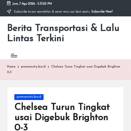
Jum, 7 Agu 2026
-
5:31:22 PM
Subscribe to our newsletter & never miss our best posts.
Subscribe Now!
Skip
to
Berita Transportasi & Lalu
content
premancity.biz.id
Lintas Terkini
Home
premancity.biz.id
Chelsea Turun Tingkat usai Digebuk Brighton
0-3
Posted
premancity.biz.id
in
Chelsea Turun Tingkat
usai Digebuk Brighton
0-3