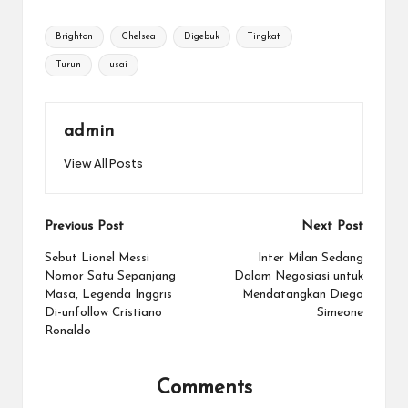
Tags:
Brighton
Chelsea
Digebuk
Tingkat
Turun
usai
admin
View All Posts
Post
Previous Post
Next Post
navigation
Sebut Lionel Messi
Inter Milan Sedang
Nomor Satu Sepanjang
Dalam Negosiasi untuk
Masa, Legenda Inggris
Mendatangkan Diego
Di-unfollow Cristiano
Simeone
Ronaldo
Comments