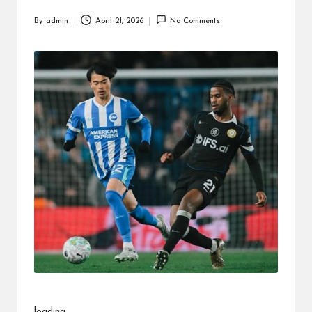
By
admin
April 21, 2026
No Comments
Posted
by
loading…