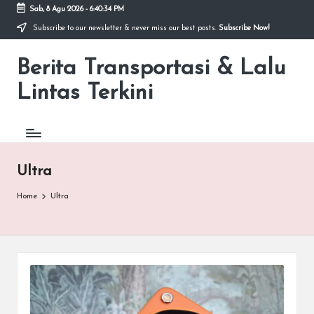
Sab, 8 Agu 2026
-
6:40:34 PM
Subscribe to our newsletter & never miss our best posts.
Subscribe Now!
Skip
to
Berita Transportasi & Lalu
content
premancity.biz.id
Lintas Terkini
Ultra
Home
Ultra