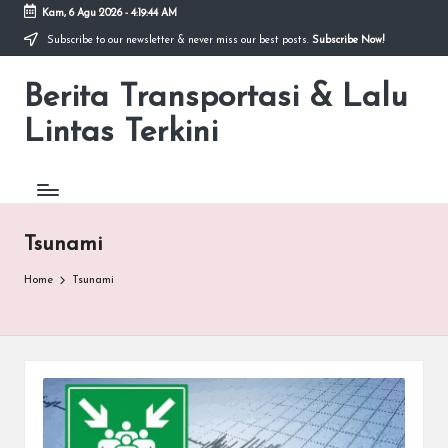
Kam, 6 Agu 2026
-
4:19:44 AM
Subscribe to our newsletter & never miss our best posts.
Subscribe Now!
Skip
to
Berita Transportasi & Lalu
content
premancity.biz.id
Lintas Terkini
Tsunami
Home
Tsunami