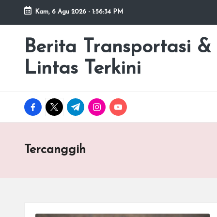
Kam, 6 Agu 2026
-
1:56:34 PM
Skip
to
Berita Transportasi &
premancity.biz.id
content
Lintas Terkini
facebook.com
twitter.com
t.me
instagram.com
youtube.com
Tercanggih