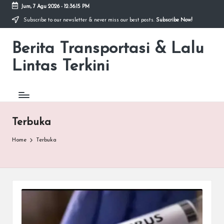
Jum, 7 Agu 2026
-
12:36:15 PM
Subscribe to our newsletter & never miss our best posts.
Subscribe Now!
Skip
to
Berita Transportasi & Lalu
content
premancity.biz.id
Lintas Terkini
Terbuka
Home
Terbuka