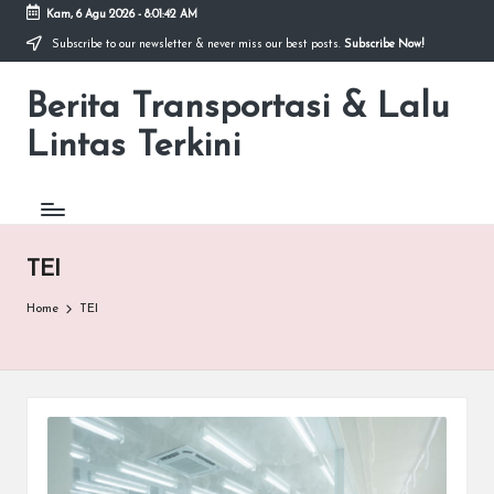
Kam, 6 Agu 2026
-
8:01:42 AM
Subscribe to our newsletter & never miss our best posts.
Subscribe Now!
Skip
to
Berita Transportasi & Lalu
content
premancity.biz.id
Lintas Terkini
TEI
Home
TEI