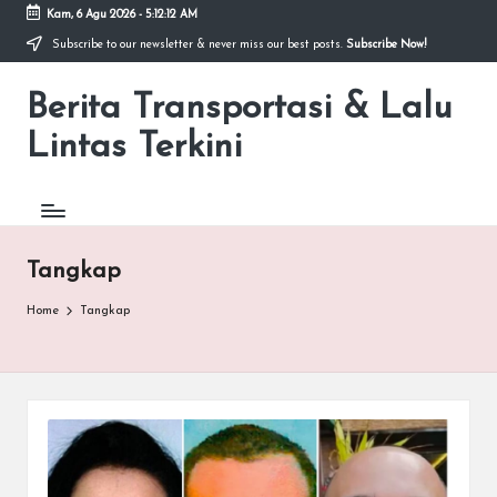
Kam, 6 Agu 2026
-
5:12:12 AM
Subscribe to our newsletter & never miss our best posts.
Subscribe Now!
Skip
to
Berita Transportasi & Lalu
content
premancity.biz.id
Lintas Terkini
Tangkap
Home
Tangkap