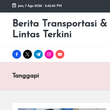
Jum, 7 Agu 2026
-
2:42:40 PM
Skip
to
Berita Transportasi &
premancity.biz.id
content
Lintas Terkini
facebook.com
twitter.com
t.me
instagram.com
youtube.com
Tanggapi