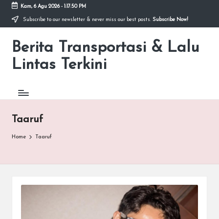
Kam, 6 Agu 2026
-
1:17:50 PM
Subscribe to our newsletter & never miss our best posts.
Subscribe Now!
Skip
to
Berita Transportasi & Lalu
content
premancity.biz.id
Lintas Terkini
Taaruf
Home
Taaruf