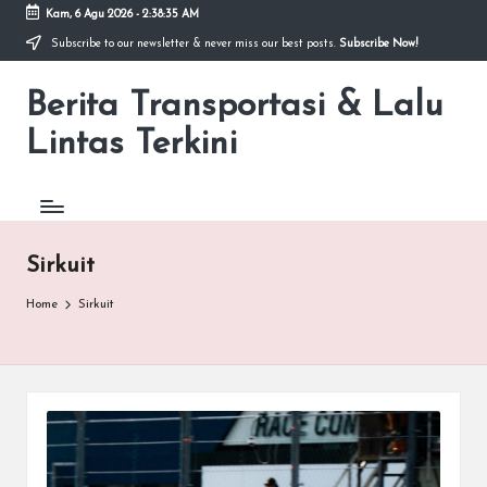
Kam, 6 Agu 2026
-
2:38:35 AM
Subscribe to our newsletter & never miss our best posts.
Subscribe Now!
Skip
to
Berita Transportasi & Lalu
content
premancity.biz.id
Lintas Terkini
Sirkuit
Home
Sirkuit