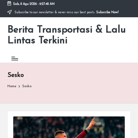
Sab, 8 Agu 2026
-
9:27:48 AM
Subscribe to our newsletter & never miss our best posts.
Subscribe Now!
Skip
to
Berita Transportasi & Lalu
content
premancity.biz.id
Lintas Terkini
Sesko
Home
Sesko