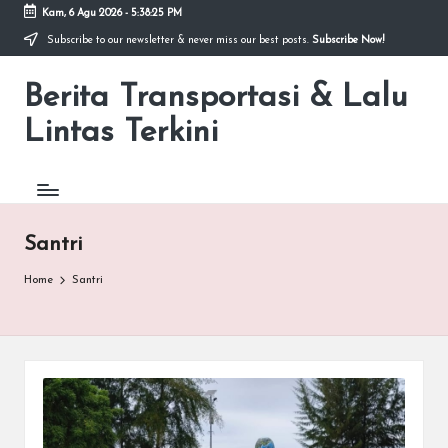
Kam, 6 Agu 2026
-
5:38:25 PM
Subscribe to our newsletter & never miss our best posts.
Subscribe Now!
Skip
to
Berita Transportasi & Lalu
content
premancity.biz.id
Lintas Terkini
Santri
Home
Santri