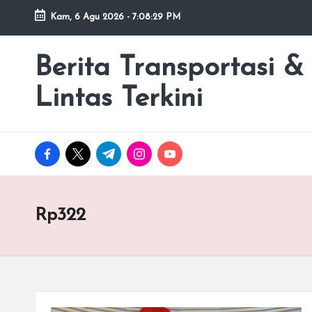
Kam, 6 Agu 2026
-
7:08:29 PM
Skip
to
Berita Transportasi &
premancity.biz.id
content
Lintas Terkini
facebook.com
twitter.com
t.me
instagram.com
youtube.com
Rp322