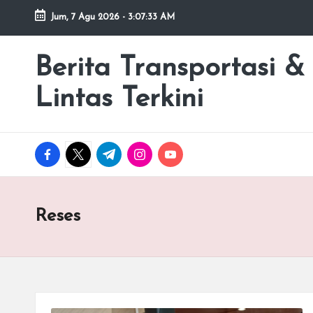
Jum, 7 Agu 2026
-
3:07:33 AM
Skip
to
Berita Transportasi &
premancity.biz.id
content
Lintas Terkini
facebook.com
twitter.com
t.me
instagram.com
youtube.com
Reses