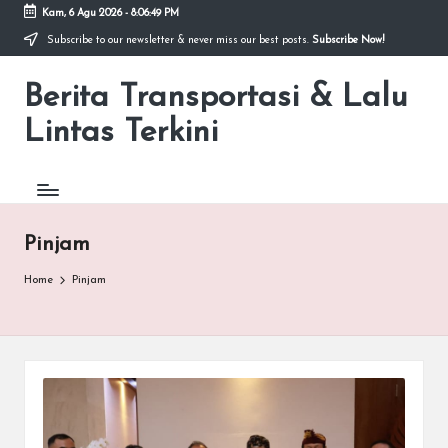
Kam, 6 Agu 2026
-
8:06:49 PM
Subscribe to our newsletter & never miss our best posts.
Subscribe Now!
Skip
to
Berita Transportasi & Lalu
content
premancity.biz.id
Lintas Terkini
Pinjam
Home
Pinjam