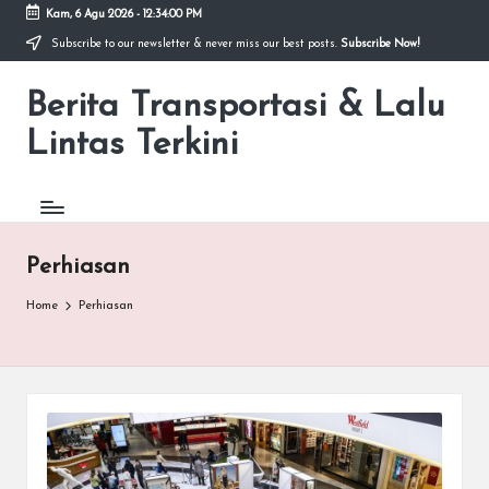
Kam, 6 Agu 2026
-
12:34:00 PM
Subscribe to our newsletter & never miss our best posts.
Subscribe Now!
Skip
to
Berita Transportasi & Lalu
content
premancity.biz.id
Lintas Terkini
Perhiasan
Home
Perhiasan