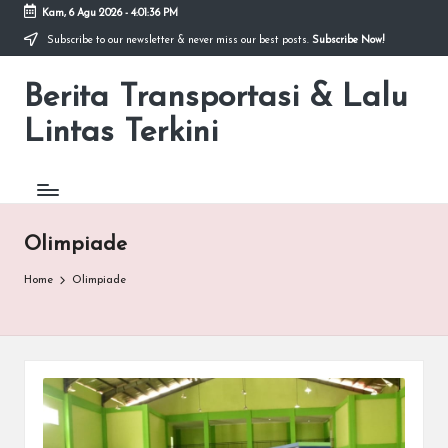
Kam, 6 Agu 2026
-
4:01:36 PM
Subscribe to our newsletter & never miss our best posts.
Subscribe Now!
Skip
to
Berita Transportasi & Lalu
content
premancity.biz.id
Lintas Terkini
Olimpiade
Home
Olimpiade