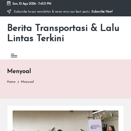
Sen, 10 Agu 2026
-
7:43:11 PM
Subscribe to our newsletter & never miss our best posts.
Subscribe Now!
Skip
to
Berita Transportasi & Lalu
content
premancity.biz.id
Lintas Terkini
Menyoal
Home
Menyoal