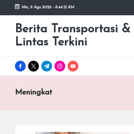
Min, 9 Agu 2026
-
8:44:12 AM
Skip
to
Berita Transportasi &
premancity.biz.id
content
Lintas Terkini
facebook.com
twitter.com
t.me
instagram.com
youtube.com
Meningkat