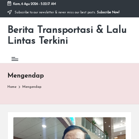
Kam, 6 Agu 2026
-
5:22:17 AM
Subscribe to our newsletter & never miss our best posts.
Subscribe Now!
Skip
to
Berita Transportasi & Lalu
content
premancity.biz.id
Lintas Terkini
Mengendap
Home
Mengendap