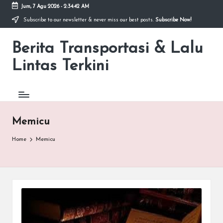
Jum, 7 Agu 2026
-
2:34:42 AM
Subscribe to our newsletter & never miss our best posts.
Subscribe Now!
Skip
to
Berita Transportasi & Lalu
content
premancity.biz.id
Lintas Terkini
Memicu
Home
Memicu