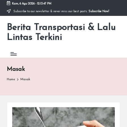
Kam, 6 Agu 2026
-
12:13:47 PM
Subscribe to our newsletter & never miss our best posts.
Subscribe Now!
Skip
to
Berita Transportasi & Lalu
content
premancity.biz.id
Lintas Terkini
Masak
Home
Masak