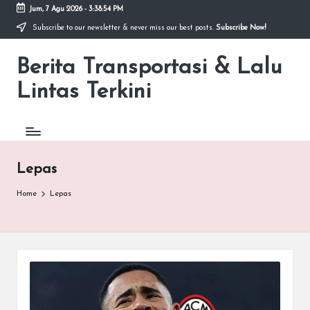
Jum, 7 Agu 2026
-
3:38:54 PM
Subscribe to our newsletter & never miss our best posts.
Subscribe Now!
Skip
to
Berita Transportasi & Lalu
content
premancity.biz.id
Lintas Terkini
Lepas
Home
Lepas