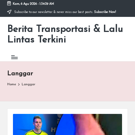
Kam, 6 Agu 2026
-
1:34:09 AM
Subscribe to our newsletter & never miss our best posts.
Subscribe Now!
Skip
to
Berita Transportasi & Lalu
content
premancity.biz.id
Lintas Terkini
Langgar
Home
Langgar