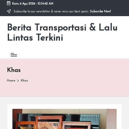
Kam, 6 Agu 2026
-
10:34:42 AM
Subscribe to our newsletter & never miss our best posts.
Subscribe Now!
Skip
to
Berita Transportasi & Lalu
content
premancity.biz.id
Lintas Terkini
Khas
Home
Khas