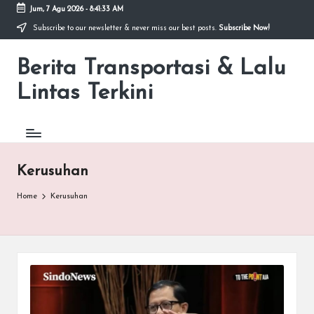
Jum, 7 Agu 2026
-
8:41:33 AM
Subscribe to our newsletter & never miss our best posts.
Subscribe Now!
Skip
to
Berita Transportasi & Lalu
content
premancity.biz.id
Lintas Terkini
Kerusuhan
Home
Kerusuhan