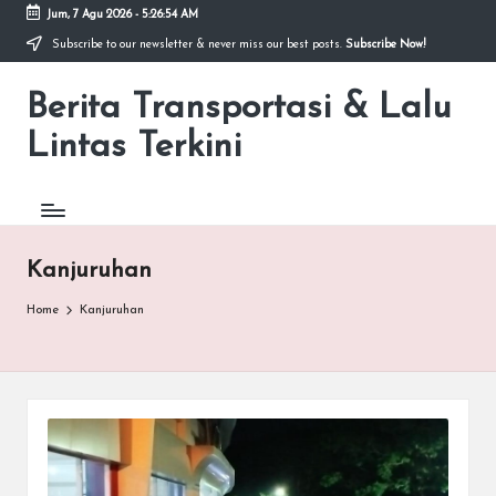
Jum, 7 Agu 2026
-
5:26:54 AM
Subscribe to our newsletter & never miss our best posts.
Subscribe Now!
Skip
to
Berita Transportasi & Lalu
content
premancity.biz.id
Lintas Terkini
Kanjuruhan
Home
Kanjuruhan