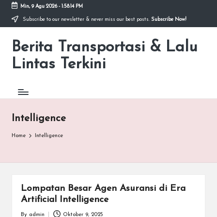
Min, 9 Agu 2026
-
1:58:14 PM
Subscribe to our newsletter & never miss our best posts.
Subscribe Now!
Skip
to
Berita Transportasi & Lalu
content
premancity.biz.id
Lintas Terkini
Intelligence
Home
Intelligence
Lompatan Besar Agen Asuransi di Era
Artificial Intelligence
By
admin
Oktober 9, 2025