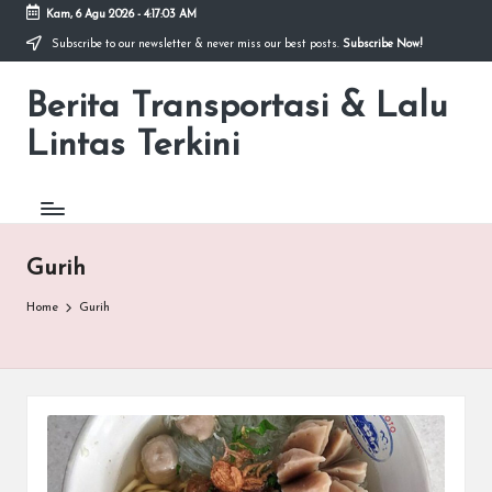
Kam, 6 Agu 2026
-
4:17:03 AM
Subscribe to our newsletter & never miss our best posts.
Subscribe Now!
Skip
to
Berita Transportasi & Lalu
content
premancity.biz.id
Lintas Terkini
Gurih
Home
Gurih