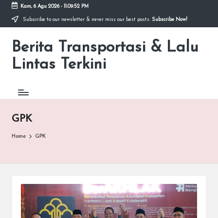
Kam, 6 Agu 2026
-
11:09:52 PM
Subscribe to our newsletter & never miss our best posts.
Subscribe Now!
Skip
to
Berita Transportasi & Lalu
content
premancity.biz.id
Lintas Terkini
GPK
Home
GPK