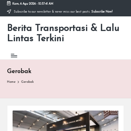
Kam, 6 Agu 2026
-
10:37:41 AM
Subscribe to our newsletter & never miss our best posts.
Subscribe Now!
Skip
to
Berita Transportasi & Lalu
content
premancity.biz.id
Lintas Terkini
Gerobak
Home
Gerobak