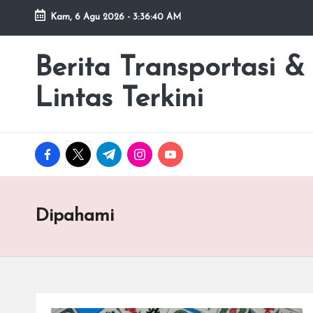
Kam, 6 Agu 2026
-
3:36:40 AM
Skip
to
Berita Transportasi &
premancity.biz.id
content
Lintas Terkini
facebook.com
twitter.com
t.me
instagram.com
youtube.com
Dipahami