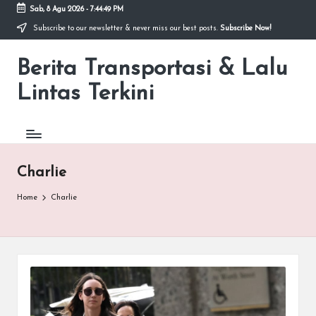
Sab, 8 Agu 2026
-
7:44:49 PM
Subscribe to our newsletter & never miss our best posts.
Subscribe Now!
Skip
to
Berita Transportasi & Lalu
content
premancity.biz.id
Lintas Terkini
Charlie
Home
Charlie