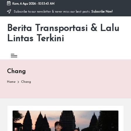
Kam, 6 Agu 2026
-
10:53:43 AM
Subscribe to our newsletter & never miss our best posts.
Subscribe Now!
Skip
to
Berita Transportasi & Lalu
content
premancity.biz.id
Lintas Terkini
Chang
Home
Chang