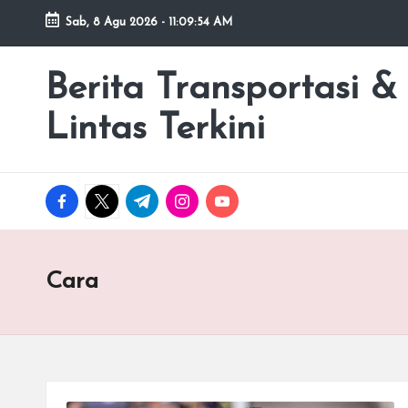
Sab, 8 Agu 2026
-
11:09:56 AM
Skip
to
Berita Transportasi &
premancity.biz.id
content
Lintas Terkini
facebook.com
twitter.com
t.me
instagram.com
youtube.com
Cara