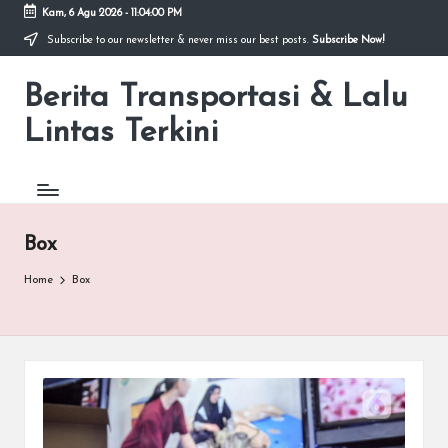
Kam, 6 Agu 2026
-
11:04:00 PM
Subscribe to our newsletter & never miss our best posts.
Subscribe Now!
Skip
to
Berita Transportasi & Lalu
content
premancity.biz.id
Lintas Terkini
Box
Home
Box