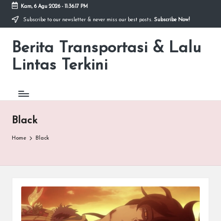
Kam, 6 Agu 2026
-
11:36:17 PM
Subscribe to our newsletter & never miss our best posts.
Subscribe Now!
Skip
to
Berita Transportasi & Lalu
content
premancity.biz.id
Lintas Terkini
Black
Home
Black