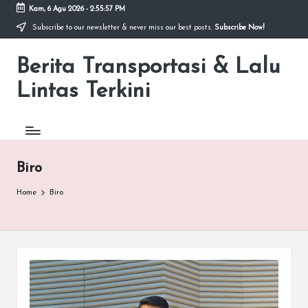
Kam, 6 Agu 2026
-
2:55:57 PM
Subscribe to our newsletter & never miss our best posts.
Subscribe Now!
Skip
to
Berita Transportasi & Lalu
content
premancity.biz.id
Lintas Terkini
Biro
Home
Biro