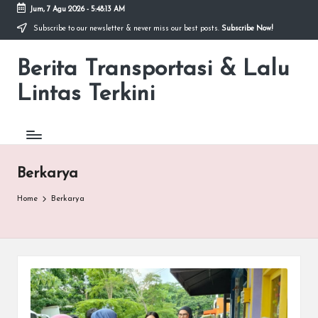
Jum, 7 Agu 2026
-
5:48:13 AM
Subscribe to our newsletter & never miss our best posts.
Subscribe Now!
Skip
to
Berita Transportasi & Lalu
content
premancity.biz.id
Lintas Terkini
Berkarya
Home
Berkarya