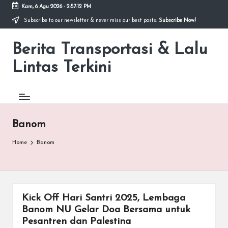
Kam, 6 Agu 2026
-
2:57:12 PM
Subscribe to our newsletter & never miss our best posts.
Subscribe Now!
Skip
to
Berita Transportasi & Lalu
content
premancity.biz.id
Lintas Terkini
Banom
Home
Banom
Kick Off Hari Santri 2025, Lembaga
Banom NU Gelar Doa Bersama untuk
Pesantren dan Palestina