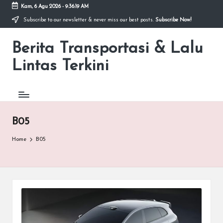
Kam, 6 Agu 2026
-
9:36:19 AM
Subscribe to our newsletter & never miss our best posts.
Subscribe Now!
Skip
to
Berita Transportasi & Lalu
content
premancity.biz.id
Lintas Terkini
B05
Home
B05