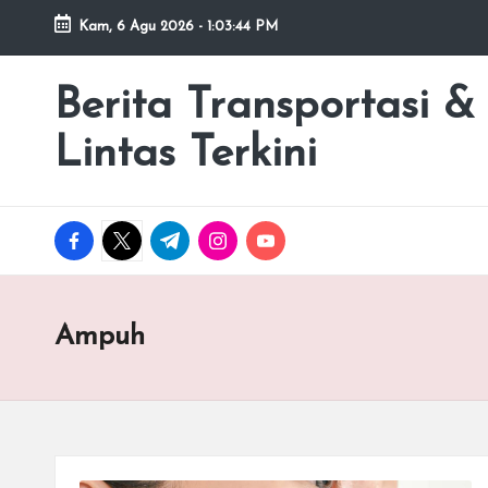
Kam, 6 Agu 2026
-
1:03:44 PM
Skip
to
Berita Transportasi &
premancity.biz.id
content
Lintas Terkini
facebook.com
twitter.com
t.me
instagram.com
youtube.com
Ampuh